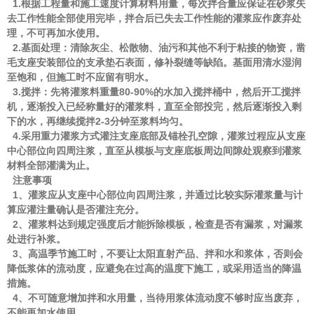
1.根据工程量和施工速度计算材料用量，每次拌合量应保证在砂浆失
去工作性能全部使用完毕，拌合后已失去工作性能的灌浆应作废弃处
理，不可再加水使用。
2.基面处理：清除灰尘、松散物、油污和其他不利于粘接的物资，凿
毛支座安装部位的支承垫石表面，修补裂缝等缺陷。基面用清水湿润
至饱和，但施工时不应留有明水。
3.搅拌：先将灌浆料重量80-90%的水加入搅拌桶中，然后开工搅拌
机，逐渐投入已经称量好的灌浆料，直至全部投完，然后逐渐投入剩
下的水，再继续搅拌2-3分钟至浆料均匀。
4.采用重力灌浆方式灌注支座底部及锚栓孔空隙，灌浆过程应从支座
中心部位向四周注浆，直至从模板与支座底板周边间隙处观察到灌浆
材料全部灌满为止。
注意事项
1、灌浆应从支座中心部位向四周注浆，并通过比较实际灌浆量与计
算应灌注量确认是否灌注充分。
2、灌浆料达到规定强度后才能拆除模板，检查是否有漏浆，对漏浆
处进行补浆。
3、高温季节施工时，不要让太阳直射产品、拌和水和浆体，否则会
降低浆体的流动度，应避免在过高的温度下施工，或采用适当的降温
措施。
4、不可随意增加拌和水用量，当待用浆体流动度不够时应当废弃，
不能再加水使用。