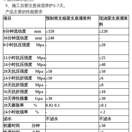
5、施工后要注意保湿养护3-7天。
产品主要的性能要求
项目
预制筒支箱梁支座灌浆料
现浇梁支座灌浆
料
0分钟流动度 mm
≥320
≥220
30分钟流动度 mm
≥240
-
8小时抗压强度 Mpa
-
≥20
12小时抗压强度 Mpa
-
≥25
24小时抗压强度 Mpa
-
≥40
28天抗压强度 Mpa
≥50
≥50
24小时抗折强度 Mpa
≥10
≥6
28天抗折强度 Mpa
-
≥8
56天抗折强度 Mpa
-
≥10
28天弹性模量 Gpa
≥30
≥30
28天膨胀率 %
0.02-0.1
≥0.1
24小时收缩率 %
-
＜2
泌水
不泌水
不泌水
初凝时间 分钟
-
≥30