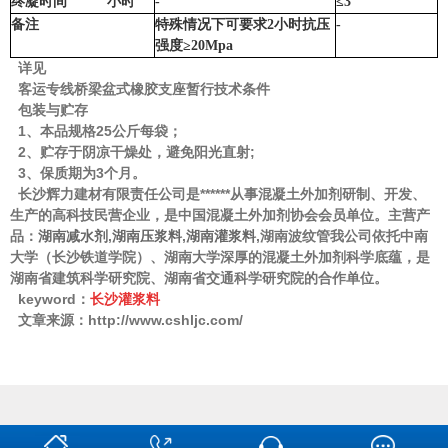
终凝时间 小时
-
≤3
备注
特殊情况下可要求2小时抗压
-
强度≥20Mpa
详见
客运专线桥梁盆式橡胶支座暂行技术条件
包装与贮存
1、本品规格25公斤每袋；
2、贮存于阴凉干燥处，避免阳光直射;
3、保质期为3个月。
长沙辉力建材有限责任公司是******从事混凝土外加剂研制、开发、
生产的高科技民营企业，是中国混凝土外加剂协会会员单位。主营产
品：
湖南减水剂
,
湖南压浆料
,
湖南灌浆料
,湖南波纹管我公司依托中南
大学（长沙铁道学院）、湖南大学深厚的混凝土外加剂科学底蕴，是
湖南省建筑科学研究院、湖南省交通科学研究院的合作单位。
keyword：
长沙灌浆料
文章来源：http://www.cshljc.com/