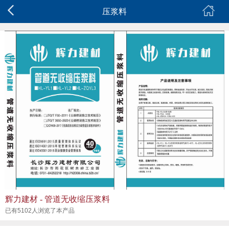
压浆料
辉力建材 - 管道无收缩压浆料
已有5102人浏览了本产品