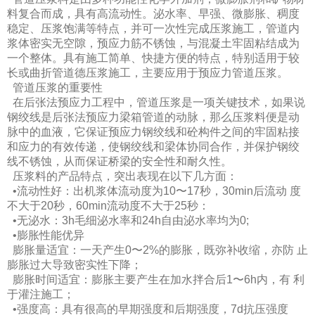
料复合而成，具有高流动性。泌水率、早强、微膨胀、稠度
稳定、压浆饱满等特点，并可一次性完成压浆施工，管道内
浆体密实无空隙，预应力筋不锈蚀，与混凝土牢固粘结成为
一个整体。具有施工简单、快捷方便的特点，特别适用于较
长或曲折管道德压浆施工，主要应用于预应力管道压浆。
管道压浆的重要性
在后张法预应力工程中，管道压浆是一项关键技术，如果说
钢绞线是后张法预应力梁箱管道的动脉，那么压浆料便是动
脉中的血液，它保证预应力钢绞线和砼构件之间的牢固粘接
和应力的有效传递，使钢绞线和梁体协同合作，并保护钢绞
线不锈蚀，从而保证桥梁的安全性和耐久性。
压浆料的产品特点，突出表现在以下几方面：
•流动性好：出机浆体流动度为10〜17秒，30min后流动 度
不大于20秒，60min流动度不大于25秒：
•无泌水：3h毛细泌水率和24h自由泌水率均为0;
•膨胀性能优异
膨胀量适宜：一天产生0〜2%的膨胀，既弥补收缩，亦防 止
膨胀过大导致密实性下降；
膨胀时间适宜：膨胀主要产生在加水拌合后1〜6h内，有 利
于灌注施工；
•强度高：具有很高的早期强度和后期强度，7d抗压强度