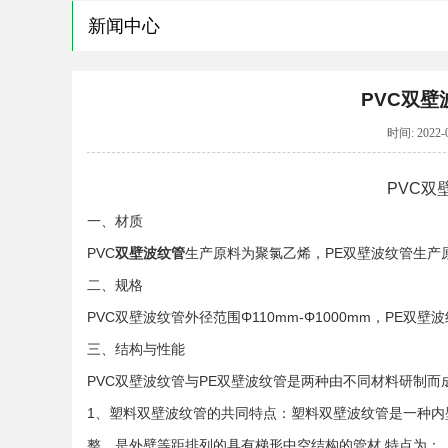
新闻中心
PVC双
时间: 2022
PVC双
一、材质
PVC
双壁波纹管
生产原料为聚氯乙烯，PE双壁波纹管生产
二、规格
PVC双壁波纹管外径范围Φ110mm-Φ1000mm，PE双壁波
三、结构与性能
PVC双壁波纹管与PE双壁波纹管是两种由不同材料研制而
1、塑料双壁波纹管的共同特点：塑料双壁波纹管是一种
整，是外壁等距排列的具有梯形中空结构的管材,特点为：