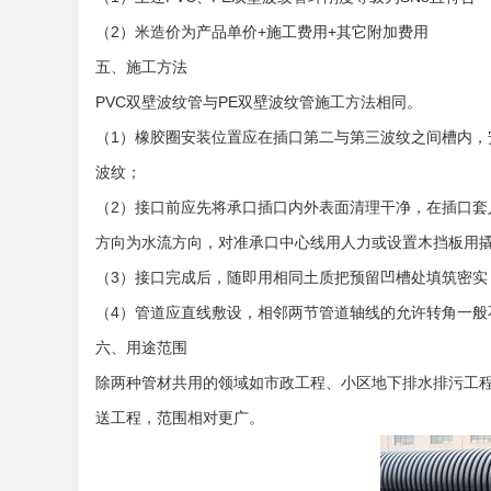
（2）米造价为产品单价+施工费用+其它附加费用
五、施工方法
PVC双壁波纹管与PE双壁波纹管施工方法相同。
（1）橡胶圈安装位置应在插口第二与第三波纹之间槽内
波纹；
（2）接口前应先将承口插口内外表面清理干净，在插口
方向为水流方向，对准承口中心线用人力或设置木挡板用
（3）接口完成后，随即用相同土质把预留凹槽处填筑密实
（4）管道应直线敷设，相邻两节管道轴线的允许转角一般
六、用途范围
除两种管材共用的领域如市政工程、小区地下排水排污工程
送工程，范围相对更广。