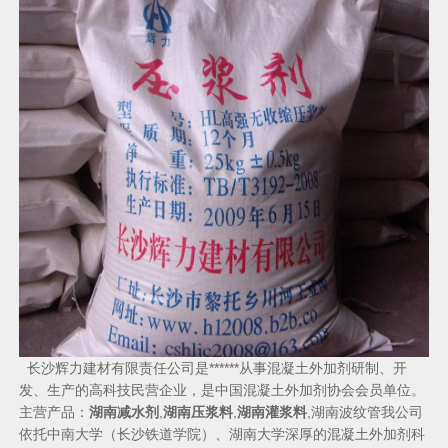
长沙辉力建材有限责任公司是******从事混凝土外加剂研制、开
发、生产的高科技民营企业，是中国混凝土外加剂协会会员单位。
主营产品：
湖南减水剂
,
湖南压浆料
,
湖南灌浆料
,湖南波纹管我公司
依托中南大学（长沙铁道学院）、湖南大学深厚的混凝土外加剂科