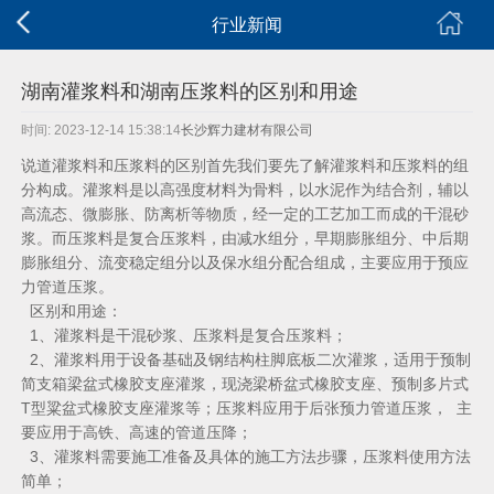
行业新闻
湖南灌浆料和湖南压浆料的区别和用途
时间: 2023-12-14 15:38:14
长沙辉力建材有限公司
说道灌浆料和压浆料的区别首先我们要先了解灌浆料和压浆料的组
分构成。灌浆料是以高强度材料为骨料，以水泥作为结合剂，辅以
高流态、微膨胀、防离析等物质，经一定的工艺加工而成的干混砂
浆。而压浆料是复合压浆料，由减水组分，早期膨胀组分、中后期
膨胀组分、流变稳定组分以及保水组分配合组成，主要应用于预应
力管道压浆。
区别和用途：
1、灌浆料是干混砂浆、压浆料是复合压浆料；
2、灌浆料用于设备基础及钢结构柱脚底板二次灌浆，适用于预制
简支箱梁盆式橡胶支座灌浆，现浇梁桥盆式橡胶支座、预制多片式
T型粱盆式橡胶支座灌浆等；压浆料应用于后张预力管道压浆， 主
要应用于高铁、高速的管道压降；
3、灌浆料需要施工准备及具体的施工方法步骤，压浆料使用方法
简单；