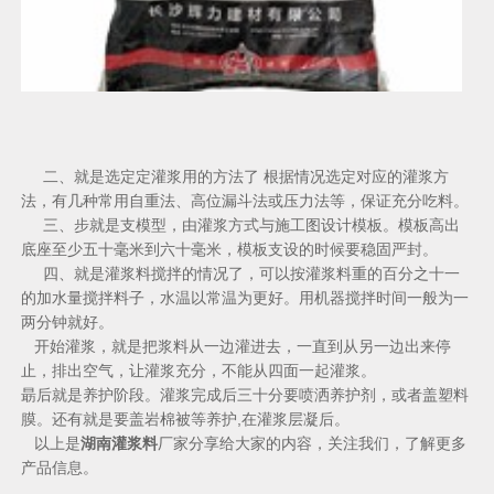
二、就是选定定灌浆用的方法了 根据情况选定对应的灌浆方
法，有几种常用自重法、高位漏斗法或压力法等，保证充分吃料。
三、步就是支模型，由灌浆方式与施工图设计模板。模板高出
底座至少五十毫米到六十毫米，模板支设的时候要稳固严封。
四、就是灌浆料搅拌的情况了，可以按灌浆料重的百分之十一
的加水量搅拌料子，水温以常温为更好。用机器搅拌时间一般为一
两分钟就好。
开始灌浆，就是把浆料从一边灌进去，一直到从另一边出来停
止，排出空气，让灌浆充分，不能从四面一起灌浆。
朂后就是养护阶段。灌浆完成后三十分要喷洒养护剂，或者盖塑料
膜。还有就是要盖岩棉被等养护,在灌浆层凝后。
以上是
湖南灌浆料
厂家分享给大家的内容，关注我们，了解更多
产品信息。