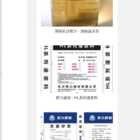
湖南长沙辉力 - 湖南减水剂
辉力建材 - HL系列灌浆料